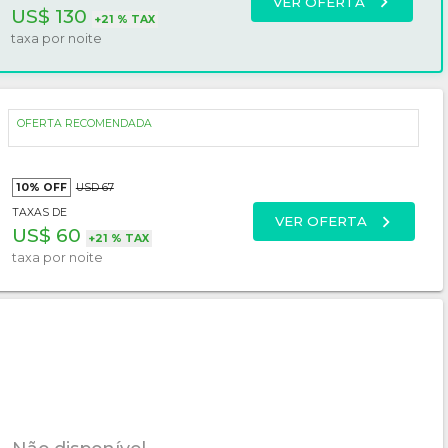
VER OFERTA
US$ 130
+
21 %
TAX
taxa por
noite
OFERTA RECOMENDADA
10%
OFF
USD 67
TAXAS DE
VER OFERTA
US$ 60
+
21 %
TAX
taxa por
noite