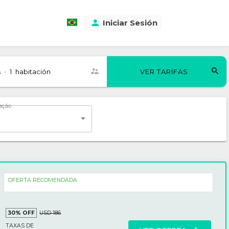
Iniciar Sesión
USD $
s
•
1
habitación
VER TARIFAS
ação
OFERTA RECOMENDADA
30%
OFF
USD 186
TAXAS DE