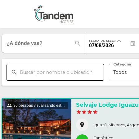
FECHA DE LLEGADA
Categoria
Todos
Selvaje Lodge Iguazu
36 pessoas visualizando este alojamento
Iguazú, Misiones, Argen
Fantástico