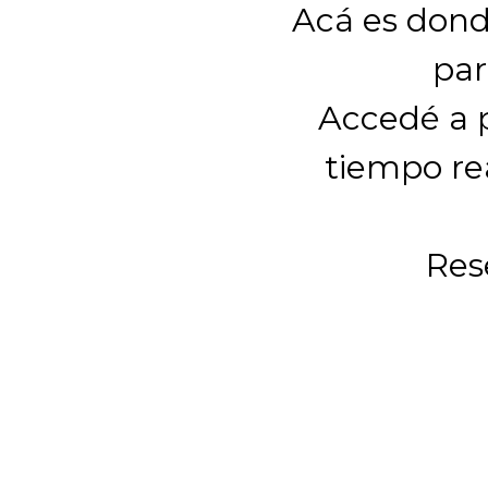
Acá es donde
par
Accedé a p
tiempo re
Rese