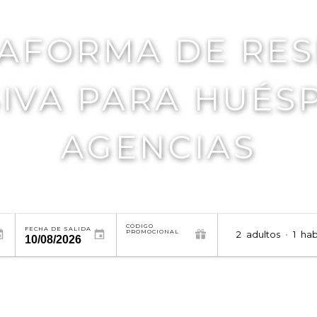
AFORMA DE RE
IVA PARA HUÉS
AGENCIAS
CÓDIGO
FECHA DE SALIDA
PROMOCIONAL
2
adultos
•
1
hab