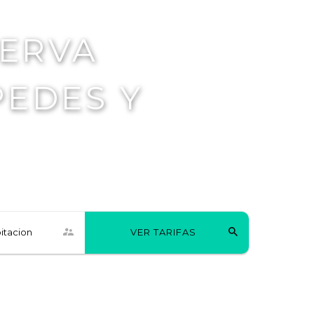
SERVA
PEDES Y
itacion
VER TARIFAS