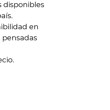
s disponibles
aís.
ibilidad en
s pensadas
ecio.
S